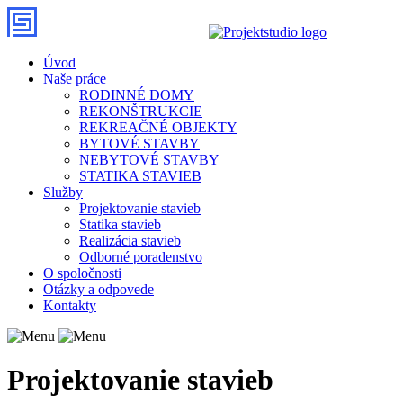
Úvod
Naše práce
RODINNÉ DOMY
REKONŠTRUKCIE
REKREAČNÉ OBJEKTY
BYTOVÉ STAVBY
NEBYTOVÉ STAVBY
STATIKA STAVIEB
Služby
Projektovanie stavieb
Statika stavieb
Realizácia stavieb
Odborné poradenstvo
O spoločnosti
Otázky a odpovede
Kontakty
Projektovanie stavieb