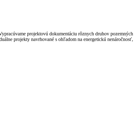
vby. Vypracúvame projektovú dokumentáciu rôznych druhov pozemných
viduálne projekty navrhované s ohľadom na energetickú nenáročnosť,