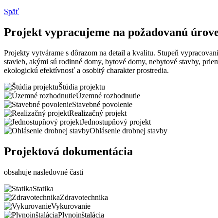
Späť
Projekt vypracujeme na požadovanú úrov
Projekty vytvárame s dôrazom na detail a kvalitu. Stupeň vypracova
stavieb, akými sú rodinné domy, bytové domy, nebytové stavby, prie
ekologickú efektívnosť a osobitý charakter prostredia.
Štúdia projektu
Územné rozhodnutie
Stavebné povolenie
Realizačný projekt
Jednostupňový projekt
Ohlásenie drobnej stavby
Projektová dokumentácia
obsahuje nasledovné časti
Statika
Zdravotechnika
Vykurovanie
Plynoinštalácia