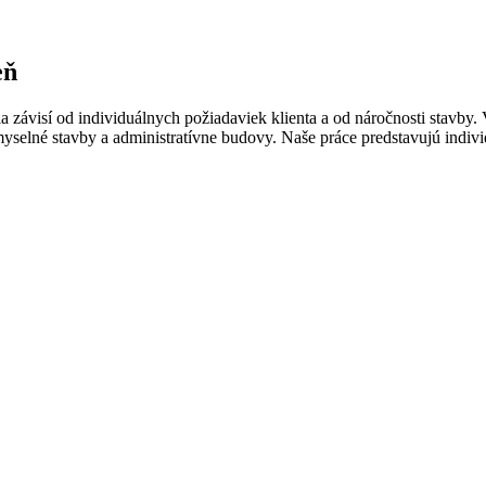
eň
nia závisí od individuálnych požiadaviek klienta a od náročnosti sta
myselné stavby a administratívne budovy. Naše práce predstavujú indi